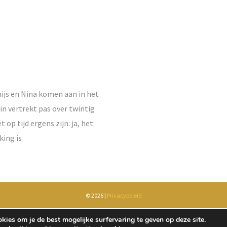
Thijs en Nina komen aan in het
in vertrekt pas over twintig
p tijd ergens zijn: ja, het
king is
© 2026 |
Privacybeleid
Niks van deze site mag gekopieerd of gebruikt worden zonder toestemming.
ies om je de best mogelijke surfervaring te geven op deze site.
We'll find you and hunt you down like a dog!